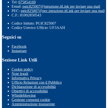
Tel:
075854169
Email:
pgic825007@istruzione.it
Link per inviare una mail
PEC:
pgic825007@pec.istruzione.it
Link per inviare una mail
C.F.: 81002850543
Codice Istituto: PGIC825007
Codice Univico Ufficio: UF3AAH
Seguici su
Facebook
Instagram
Sezione Link Utili
Cookie policy
Note legali
Informativa Privacy
Ufficio Relazioni con il Pubblico
Dichiarazione di accessibilità
Obiettivi di accessibilità
Whistleblowing
Gestione consensi cookie
Amministrazione trasparente