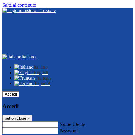
Salta al contenuto
Italiano
Italiano
English
Français
Español
Accedi
Accedi
button close
×
Nome Utente
Password