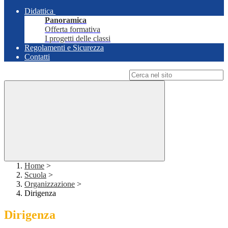
Didattica
Panoramica
Offerta formativa
I progetti delle classi
Regolamenti e Sicurezza
Contatti
Campo di ricerca per le pagine del sito
Home
>
Scuola
>
Organizzazione
>
Dirigenza
Dirigenza