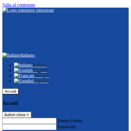
Salta al contenuto
Italiano
Italiano
English
Français
Español
Accedi
Accedi
button close
×
Nome Utente
Password