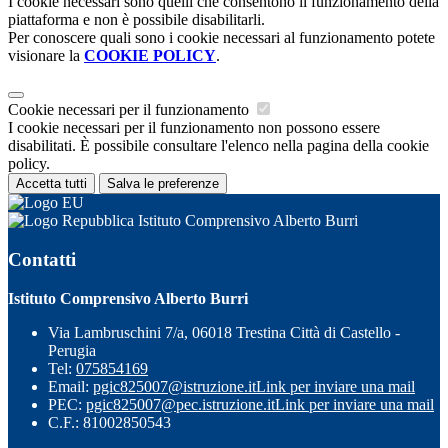
I cookie necessari sono quelli che consentono il funzionamento della
piattaforma e non è possibile disabilitarli.
Per conoscere quali sono i cookie necessari al funzionamento potete
visionare la
COOKIE POLICY
.
Cookie necessari per il funzionamento
I cookie necessari per il funzionamento non possono essere
disabilitati. È possibile consultare l'elenco nella pagina della cookie
policy.
Accetta tutti
Salva le preferenze
Istituto Comprensivo Alberto Burri
Contatti
Istituto Comprensivo Alberto Burri
Via Lambruschini 7/a, 06018 Trestina Città di Castello -
Perugia
Tel:
075854169
Email:
pgic825007@istruzione.it
Link per inviare una mail
PEC:
pgic825007@pec.istruzione.it
Link per inviare una mail
C.F.: 81002850543