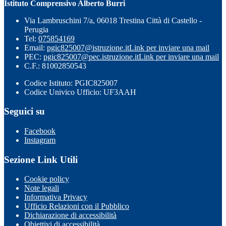
Istituto Comprensivo Alberto Burri
Via Lambruschini 7/a, 06018 Trestina Città di Castello -
Perugia
Tel:
075854169
Email:
pgic825007@istruzione.it
Link per inviare una mail
PEC:
pgic825007@pec.istruzione.it
Link per inviare una mail
C.F.: 81002850543
Codice Istituto: PGIC825007
Codice Univico Ufficio: UF3AAH
Seguici su
Facebook
Instagram
Sezione Link Utili
Cookie policy
Note legali
Informativa Privacy
Ufficio Relazioni con il Pubblico
Dichiarazione di accessibilità
Obiettivi di accessibilità