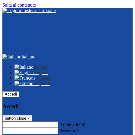
Salta al contenuto
Italiano
Italiano
English
Français
Español
Accedi
Accedi
button close
×
Nome Utente
Password