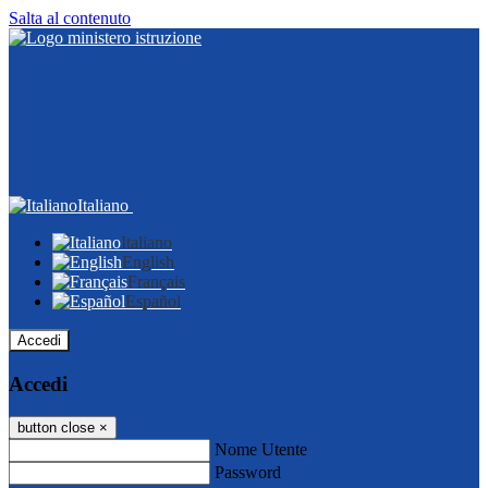
Salta al contenuto
Italiano
Italiano
English
Français
Español
Accedi
Accedi
button close
×
Nome Utente
Password