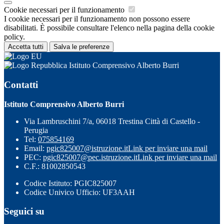
Cookie necessari per il funzionamento
I cookie necessari per il funzionamento non possono essere
disabilitati. È possibile consultare l'elenco nella pagina della cookie
policy.
Accetta tutti
Salva le preferenze
Istituto Comprensivo Alberto Burri
Contatti
Istituto Comprensivo Alberto Burri
Via Lambruschini 7/a, 06018 Trestina Città di Castello -
Perugia
Tel:
075854169
Email:
pgic825007@istruzione.it
Link per inviare una mail
PEC:
pgic825007@pec.istruzione.it
Link per inviare una mail
C.F.: 81002850543
Codice Istituto: PGIC825007
Codice Univico Ufficio: UF3AAH
Seguici su