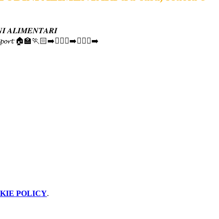
𝑰 𝑨𝑳𝑰𝑴𝑬𝑵𝑻𝑨𝑹𝑰
𝓹𝓸𝓻𝓽
🏠
🏫
🏃🏻‍➡️🏃🏻‍♀️‍➡️🏃🏻‍♂️‍➡️
KIE POLICY
.