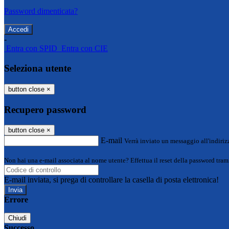
Password dimenticata?
-
Entra con SPID
Entra con CIE
Seleziona utente
button close
×
Recupero password
button close
×
E-mail
Verrà inviato un messaggio all'indirizz
Non hai una e-mail associata al nome utente? Effettua il reset della password tram
E-mail inviata, si prega di controllare la casella di posta elettronica!
Errore
Chiudi
Successo