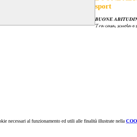
sport
𝑩𝑼𝑶𝑵𝑬 𝑨𝑩𝑰𝑻𝑼𝑫𝑰
𝓣𝓻𝓪 𝓬𝓪𝓼𝓪, 𝓼𝓬𝓾𝓸𝓵𝓪 𝓮 𝓼
kie necessari al funzionamento ed utili alle finalità illustrate nella
COO