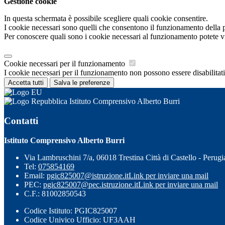
Gestione cookie
In questa schermata è possibile scegliere quali cookie consentire.
I cookie necessari sono quelli che consentono il funzionamento della pi
Per conoscere quali sono i cookie necessari al funzionamento potete v
Cookie necessari per il funzionamento
I cookie necessari per il funzionamento non possono essere disabilitati.
Accetta tutti
Salva le preferenze
Istituto Comprensivo Alberto Burri
Contatti
Istituto Comprensivo Alberto Burri
Via Lambruschini 7/a, 06018 Trestina Città di Castello - Perugi
Tel:
075854169
Email:
pgic825007@istruzione.it
Link per inviare una mail
PEC:
pgic825007@pec.istruzione.it
Link per inviare una mail
C.F.: 81002850543
Codice Istituto: PGIC825007
Codice Univico Ufficio: UF3AAH