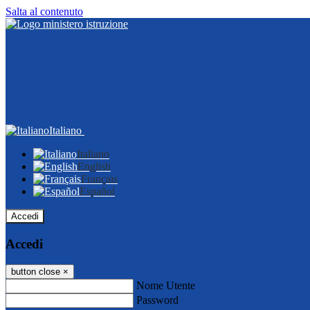
Salta al contenuto
Italiano
Italiano
English
Français
Español
Accedi
Accedi
button close
×
Nome Utente
Password