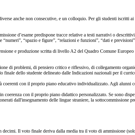
iverse anche non consecutive, e un colloquio. Per gli studenti iscritti ai
missione d’esame predispone tracce relative a testi narrativi o descrittivi,
 “numeri”, “spazio e figure”, “relazioni e funzioni”, “dati e previsioni
rensione e produzione scritta di livello A2 del Quadro Comune Europeo d
ne di problemi, di pensiero critico e riflessivo, di collegamento organico e
o finale dello studente delineato dalle Indicazioni nazionali per il curr
 coerenti con il proprio piano educativo individualizzato. Agli alunni co
.
 coerenza con il proprio piano didattico personalizzato. Se sono dispens
sonerati dall'insegnamento delle lingue straniere, la sottocommissione pr
 decimi. Il voto finale deriva dalla media tra il voto di ammissione (solo 