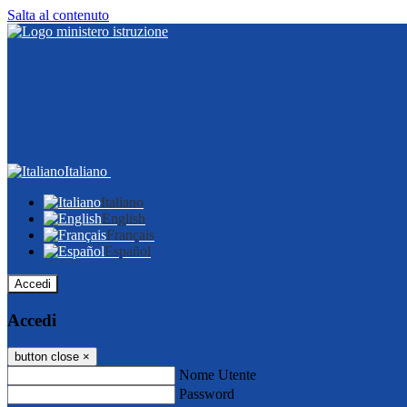
Salta al contenuto
Italiano
Italiano
English
Français
Español
Accedi
Accedi
button close
×
Nome Utente
Password