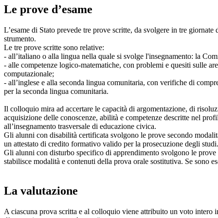
Le prove d’esame
L’esame di Stato prevede tre prove scritte, da svolgere in tre giornate d
strumento.
Le tre prove scritte sono relative:
- all’italiano o alla lingua nella quale si svolge l'insegnamento: la Com
- alle competenze logico-matematiche, con problemi e quesiti sulle aree
computazionale;
- all’inglese e alla seconda lingua comunitaria, con verifiche di comp
per la seconda lingua comunitaria.
Il colloquio mira ad accertare le capacità di argomentazione, di risoluzio
acquisizione delle conoscenze, abilità e competenze descritte nel profil
all’insegnamento trasversale di educazione civica.
Gli alunni con disabilità certificata svolgono le prove secondo modalità
un attestato di credito formativo valido per la prosecuzione degli studi
Gli alunni con disturbo specifico di apprendimento svolgono le prove in
stabilisce modalità e contenuti della prova orale sostitutiva. Se sono e
La valutazione
A ciascuna prova scritta e al colloquio viene attribuito un voto intero in