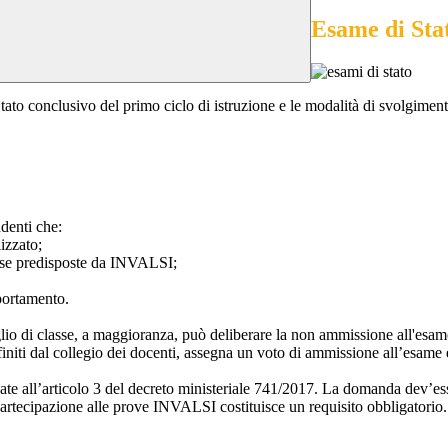
Esame di Stat
ato conclusivo del primo ciclo di istruzione e le modalità di svolgiment
udenti che:
izzato;
glese predisposte da INVALSI;
portamento.
iglio di classe, a maggioranza, può deliberare la non ammissione all'esame
definiti dal collegio dei docenti, assegna un voto di ammissione all’esame
sate all’articolo 3 del decreto ministeriale 741/2017. La domanda dev’ess
a partecipazione alle prove INVALSI costituisce un requisito obbligatorio.