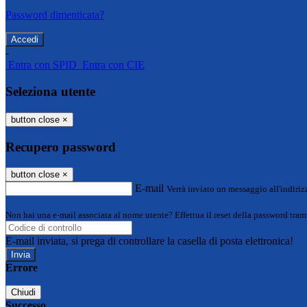
Password dimenticata?
-
Entra con SPID
Entra con CIE
Seleziona utente
button close
×
Recupero password
button close
×
E-mail
Verrà inviato un messaggio all'indirizz
Non hai una e-mail associata al nome utente? Effettua il reset della password tram
E-mail inviata, si prega di controllare la casella di posta elettronica!
Errore
Chiudi
Successo