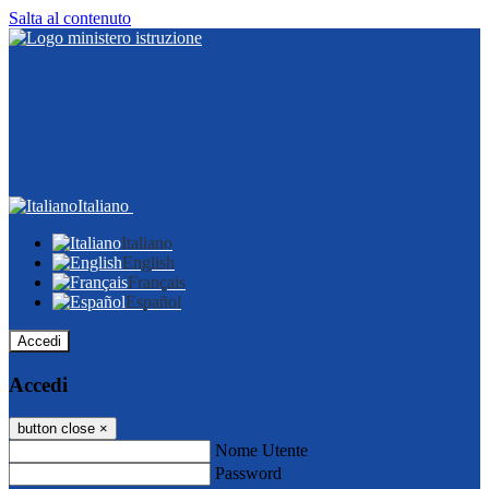
Salta al contenuto
Italiano
Italiano
English
Français
Español
Accedi
Accedi
button close
×
Nome Utente
Password