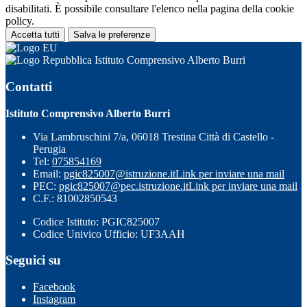
disabilitati. È possibile consultare l'elenco nella pagina della cookie
policy.
Accetta tutti
Salva le preferenze
Istituto Comprensivo Alberto Burri
Contatti
Istituto Comprensivo Alberto Burri
Via Lambruschini 7/a, 06018 Trestina Città di Castello -
Perugia
Tel:
075854169
Email:
pgic825007@istruzione.it
Link per inviare una mail
PEC:
pgic825007@pec.istruzione.it
Link per inviare una mail
C.F.: 81002850543
Codice Istituto: PGIC825007
Codice Univico Ufficio: UF3AAH
Seguici su
Facebook
Instagram