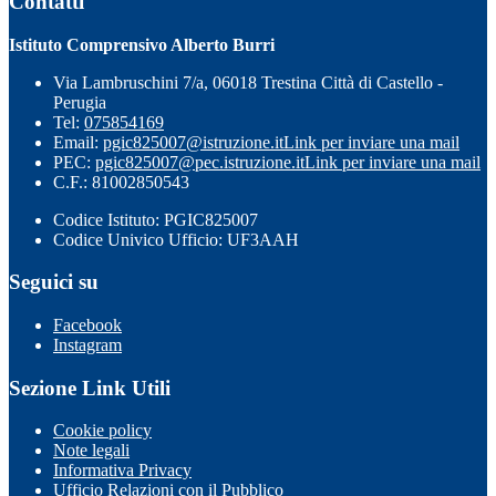
Contatti
Istituto Comprensivo Alberto Burri
Via Lambruschini 7/a, 06018 Trestina Città di Castello -
Perugia
Tel:
075854169
Email:
pgic825007@istruzione.it
Link per inviare una mail
PEC:
pgic825007@pec.istruzione.it
Link per inviare una mail
C.F.: 81002850543
Codice Istituto: PGIC825007
Codice Univico Ufficio: UF3AAH
Seguici su
Facebook
Instagram
Sezione Link Utili
Cookie policy
Note legali
Informativa Privacy
Ufficio Relazioni con il Pubblico