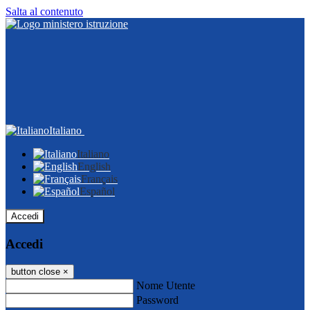
Salta al contenuto
Italiano
Italiano
English
Français
Español
Accedi
Accedi
button close
×
Nome Utente
Password