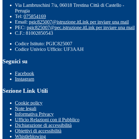
Via Lambruschini 7/a, 06018 Trestina Città di Castello -
Perugia
Tel:
075854169
Email:
pgic825007@istruzione.it
Link per inviare una mail
PEC:
pgic825007@pec.istruzione.it
Link per inviare una mail
C.F.: 81002850543
Codice Istituto: PGIC825007
Codice Univico Ufficio: UF3AAH
Seguici su
Facebook
Instagram
Sezione Link Utili
Cookie policy
Note legali
Informativa Privacy
Ufficio Relazioni con il Pubblico
Dichiarazione di accessibilità
Obiettivi di accessibilità
Whistleblowing