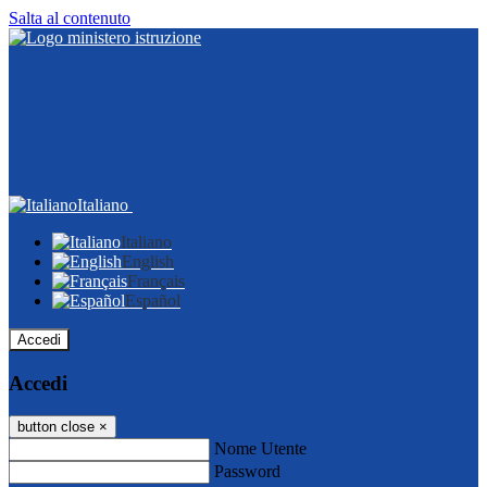
Salta al contenuto
Italiano
Italiano
English
Français
Español
Accedi
Accedi
button close
×
Nome Utente
Password