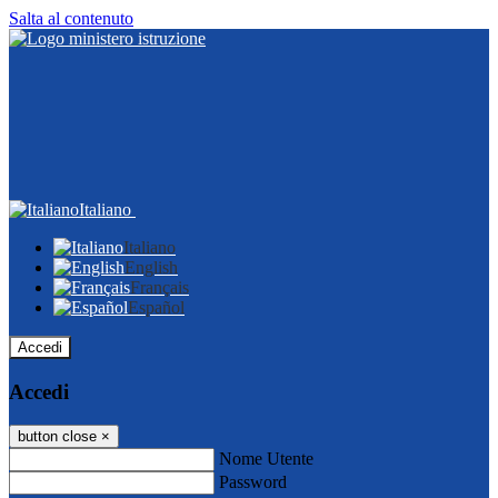
Salta al contenuto
Italiano
Italiano
English
Français
Español
Accedi
Accedi
button close
×
Nome Utente
Password