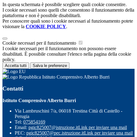
In questa schermata è possibile scegliere quali cookie consentire.
I cookie necessari sono quelli che consentono il funzionamento della
piattaforma e non è possibile disabilitarli.
Per conoscere quali sono i cookie necessari al funzionamento potete
visionare la
COOKIE POLICY
.
Cookie necessari per il funzionamento
I cookie necessari per il funzionamento non possono essere
disabilitati. È possibile consultare l'elenco nella pagina della cookie
policy.
Accetta tutti
Salva le preferenze
Istituto Comprensivo Alberto Burri
Contatti
Istituto Comprensivo Alberto Burri
Via Lambruschini 7/a, 06018 Trestina Città di Castello -
Perugia
Tel:
075854169
Email:
pgic825007@istruzione.it
Link per inviare una mail
PEC:
pgic825007@pec.istruzione.it
Link per inviare una mail