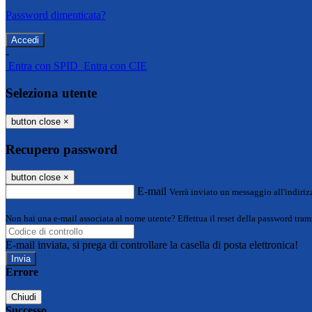
Password dimenticata?
-
Entra con SPID
Entra con CIE
Seleziona utente
button close
×
Recupero password
button close
×
E-mail
Verrà inviato un messaggio all'indirizz
Non hai una e-mail associata al nome utente? Effettua il reset della password tram
E-mail inviata, si prega di controllare la casella di posta elettronica!
Errore
Chiudi
Successo