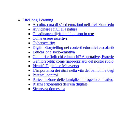
LifeLong Learning
Ascolto, cura di sé ed emozioni nella relazione edu
Avvicinare i figli alla natura
Cittadinanza digitale: il bon-ton in rete
Come essere assertivi
Cybersecurity
Digital Storytelling nei contesti educativi e scolasti
Educazione socio-emotiva
Genitori e figli: chi educa chi? Aspettative, Esperi
Genitori oggi: come riappropriarci del nostro ruolo
Identità Digitale e Metaverso
L’importanza dei ritmi nella vita dei bambini e degl
Parental control
Partecipazione delle famiglie al progetto educativo
Rischi ergonomici dell’era digitale
Sicurezza domestica