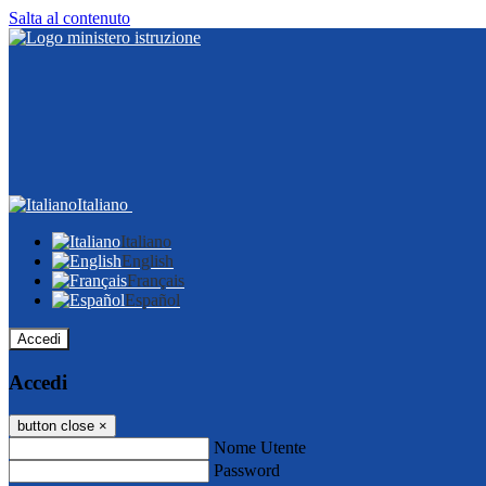
Salta al contenuto
Italiano
Italiano
English
Français
Español
Accedi
Accedi
button close
×
Nome Utente
Password