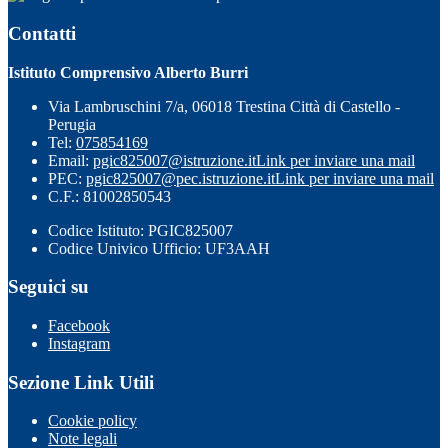
Contatti
Istituto Comprensivo Alberto Burri
Via Lambruschini 7/a, 06018 Trestina Città di Castello -
Perugia
Tel:
075854169
Email:
pgic825007@istruzione.it
Link per inviare una mail
PEC:
pgic825007@pec.istruzione.it
Link per inviare una mail
C.F.: 81002850543
Codice Istituto: PGIC825007
Codice Univico Ufficio: UF3AAH
Seguici su
Facebook
Instagram
Sezione Link Utili
Cookie policy
Note legali