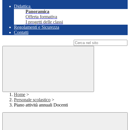
Didattica
Panoramica
Offerta formativa
I progetti delle classi
Regolamenti e Sicurezza
Contatti
Campo di ricerca per le pagine del sito
Home
>
Personale scolastico
>
Piano attività annuali Docenti