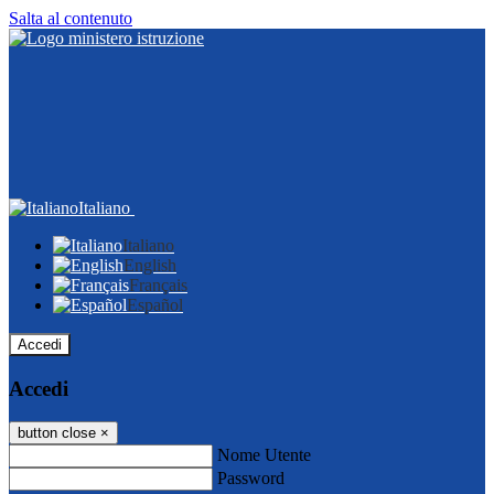
Salta al contenuto
Italiano
Italiano
English
Français
Español
Accedi
Accedi
button close
×
Nome Utente
Password