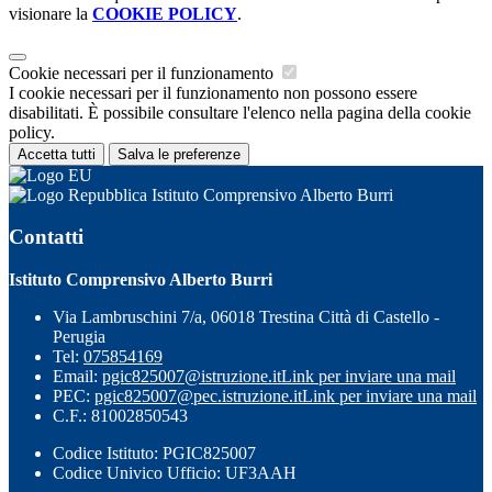
visionare la
COOKIE POLICY
.
Cookie necessari per il funzionamento
I cookie necessari per il funzionamento non possono essere
disabilitati. È possibile consultare l'elenco nella pagina della cookie
policy.
Accetta tutti
Salva le preferenze
Istituto Comprensivo Alberto Burri
Contatti
Istituto Comprensivo Alberto Burri
Via Lambruschini 7/a, 06018 Trestina Città di Castello -
Perugia
Tel:
075854169
Email:
pgic825007@istruzione.it
Link per inviare una mail
PEC:
pgic825007@pec.istruzione.it
Link per inviare una mail
C.F.: 81002850543
Codice Istituto: PGIC825007
Codice Univico Ufficio: UF3AAH