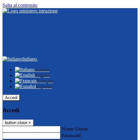
Salta al contenuto
Italiano
Italiano
English
Français
Español
Accedi
Accedi
button close
×
Nome Utente
Password