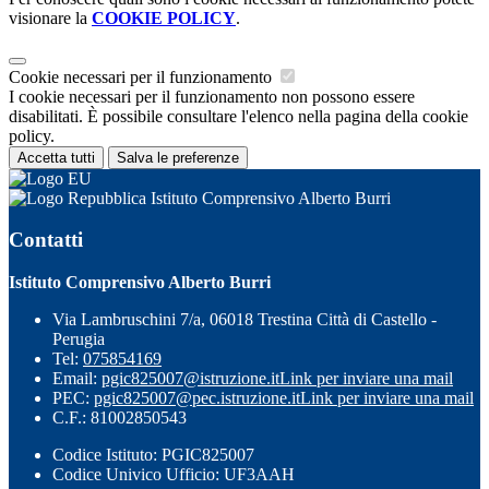
visionare la
COOKIE POLICY
.
Cookie necessari per il funzionamento
I cookie necessari per il funzionamento non possono essere
disabilitati. È possibile consultare l'elenco nella pagina della cookie
policy.
Accetta tutti
Salva le preferenze
Istituto Comprensivo Alberto Burri
Contatti
Istituto Comprensivo Alberto Burri
Via Lambruschini 7/a, 06018 Trestina Città di Castello -
Perugia
Tel:
075854169
Email:
pgic825007@istruzione.it
Link per inviare una mail
PEC:
pgic825007@pec.istruzione.it
Link per inviare una mail
C.F.: 81002850543
Codice Istituto: PGIC825007
Codice Univico Ufficio: UF3AAH