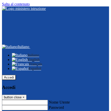
Salta al contenuto
Italiano
Italiano
English
Français
Español
Accedi
Accedi
button close
×
Nome Utente
Password