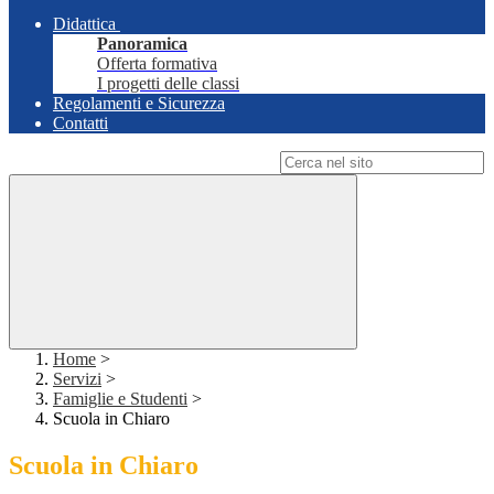
Didattica
Panoramica
Offerta formativa
I progetti delle classi
Regolamenti e Sicurezza
Contatti
Campo di ricerca per le pagine del sito
Home
>
Servizi
>
Famiglie e Studenti
>
Scuola in Chiaro
Scuola in Chiaro