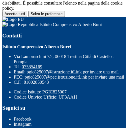
disabilitati. È possibile consultare l'elenco nella pagina della cookie
policy.
Accetta tutti
Salva le preferenze
Istituto Comprensivo Alberto Burri
Contatti
Istituto Comprensivo Alberto Burri
Via Lambruschini 7/a, 06018 Trestina Città di Castello -
Perugia
Tel:
075854169
Email:
pgic825007@istruzione.it
Link per inviare una mail
PEC:
pgic825007@pec.istruzione.it
Link per inviare una mail
C.F.: 81002850543
Codice Istituto: PGIC825007
Codice Univico Ufficio: UF3AAH
Seguici su
Facebook
Instagram