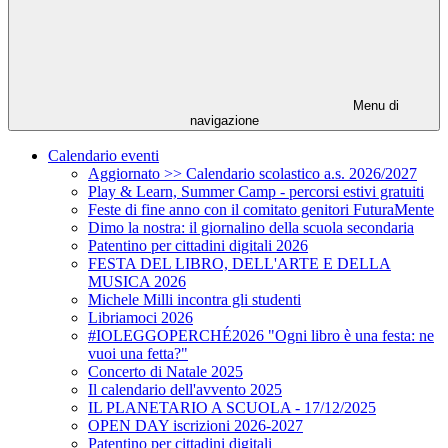
Menu di
navigazione
Calendario eventi
Aggiornato >> Calendario scolastico a.s. 2026/2027
Play & Learn, Summer Camp - percorsi estivi gratuiti
Feste di fine anno con il comitato genitori FuturaMente
Dimo la nostra: il giornalino della scuola secondaria
Patentino per cittadini digitali 2026
FESTA DEL LIBRO, DELL'ARTE E DELLA
MUSICA 2026
Michele Milli incontra gli studenti
Libriamoci 2026
#IOLEGGOPERCHÉ2026 "Ogni libro è una festa: ne
vuoi una fetta?"
Concerto di Natale 2025
Il calendario dell'avvento 2025
IL PLANETARIO A SCUOLA - 17/12/2025
OPEN DAY iscrizioni 2026-2027
Patentino per cittadini digitali