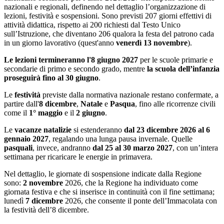
nazionali e regionali
, definendo nel dettaglio l’organizzazione di
lezioni, festività e sospensioni. Sono
previsti 207 giorni effettivi di
attività didattica, rispetto ai 200 richiesti dal Testo Unico
sull’Istruzione, che diventano 206 qualora la festa del patrono cada
in un giorno lavorativo (quest'anno
venerdì 13 novembre
).
Le lezioni termineranno l'8 giugno 2027
per le scuole primarie e
secondarie di primo e secondo grado, mentre
la scuola dell’infanzia
proseguirà fino al 30 giugno
.
Le
festività
previste dalla normativa nazionale restano confermate, a
partire dall'
8 dicembre
,
Natale
e
Pasqua
, fino alle ricorrenze civili
come il
1° maggio
e il
2 giugno
.
Le
vacanze natalizie
si estenderanno
dal 23 dicembre 2026 al 6
gennaio 2027
, regalando una lunga pausa invernale. Quelle
pasquali
, invece, andranno
dal 25 al 30 marzo 2027
, con un’intera
settimana per ricaricare le energie in primavera.
Nel dettaglio, le giornate di sospensione indicate dalla Regione
sono:
2 novembre
2026, che la Regione ha individuato come
giornata festiva e che si inserisce in continuità con il fine settimana;
lunedì
7 dicembre
2026, che consente il ponte dell’Immacolata con
la festività dell’8 dicembre.