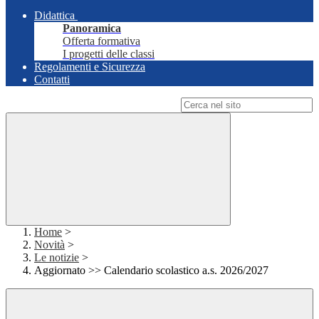
Didattica
Panoramica
Offerta formativa
I progetti delle classi
Regolamenti e Sicurezza
Contatti
Campo di ricerca per le pagine del sito
Home
>
Novità
>
Le notizie
>
Aggiornato >> Calendario scolastico a.s. 2026/2027