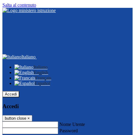
Salta al contenuto
Italiano
Italiano
English
Français
Español
Accedi
Accedi
button close
×
Nome Utente
Password