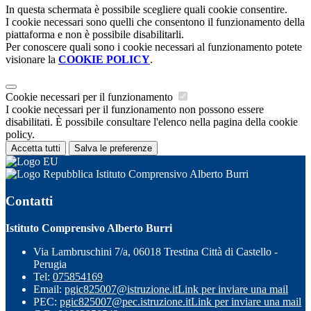
In questa schermata è possibile scegliere quali cookie consentire.
I cookie necessari sono quelli che consentono il funzionamento della
piattaforma e non è possibile disabilitarli.
Per conoscere quali sono i cookie necessari al funzionamento potete
visionare la
COOKIE POLICY
.
Cookie necessari per il funzionamento
I cookie necessari per il funzionamento non possono essere
disabilitati. È possibile consultare l'elenco nella pagina della cookie
policy.
Accetta tutti
Salva le preferenze
Istituto Comprensivo Alberto Burri
Contatti
Istituto Comprensivo Alberto Burri
Via Lambruschini 7/a, 06018 Trestina Città di Castello -
Perugia
Tel:
075854169
Email:
pgic825007@istruzione.it
Link per inviare una mail
PEC:
pgic825007@pec.istruzione.it
Link per inviare una mail