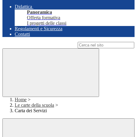
Didattica
Panoramica
Offerta formativa
I progetti delle classi
Regolamenti e Sicurezza
Contatti
Campo di ricerca per le pagine del sito
Home
>
Le carte della scuola
>
Carta dei Servizi