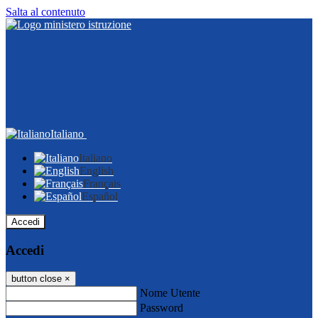
Salta al contenuto
Italiano
Italiano
English
Français
Español
Accedi
Accedi
button close
×
Nome Utente
Password