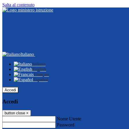
Salta al contenuto
Italiano
Italiano
English
Français
Español
Accedi
Accedi
button close
×
Nome Utente
Password