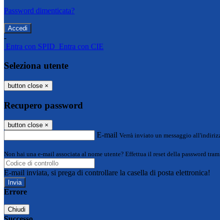
Password dimenticata?
-
Entra con SPID
Entra con CIE
Seleziona utente
button close
×
Recupero password
button close
×
E-mail
Verrà inviato un messaggio all'indirizz
Non hai una e-mail associata al nome utente? Effettua il reset della password tram
E-mail inviata, si prega di controllare la casella di posta elettronica!
Errore
Chiudi
Successo