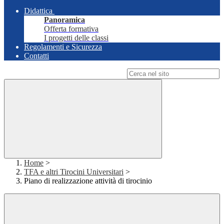
Didattica
Panoramica
Offerta formativa
I progetti delle classi
Regolamenti e Sicurezza
Contatti
Campo di ricerca per le pagine del sito
Home
>
TFA e altri Tirocini Universitari
>
Piano di realizzazione attività di tirocinio