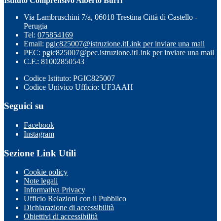
Istituto Comprensivo Alberto Burri
Via Lambruschini 7/a, 06018 Trestina Città di Castello -
Perugia
Tel:
075854169
Email:
pgic825007@istruzione.it
Link per inviare una mail
PEC:
pgic825007@pec.istruzione.it
Link per inviare una mail
C.F.: 81002850543
Codice Istituto: PGIC825007
Codice Univico Ufficio: UF3AAH
Seguici su
Facebook
Instagram
Sezione Link Utili
Cookie policy
Note legali
Informativa Privacy
Ufficio Relazioni con il Pubblico
Dichiarazione di accessibilità
Obiettivi di accessibilità