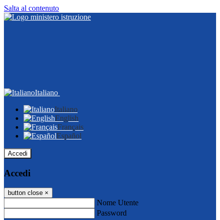
Salta al contenuto
Italiano
Italiano
English
Français
Español
Accedi
Accedi
button close
×
Nome Utente
Password