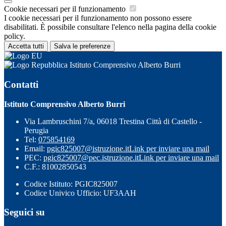
Cookie necessari per il funzionamento
I cookie necessari per il funzionamento non possono essere
disabilitati. È possibile consultare l'elenco nella pagina della cookie
policy.
Accetta tutti
Salva le preferenze
Istituto Comprensivo Alberto Burri
Contatti
Istituto Comprensivo Alberto Burri
Via Lambruschini 7/a, 06018 Trestina Città di Castello -
Perugia
Tel:
075854169
Email:
pgic825007@istruzione.it
Link per inviare una mail
PEC:
pgic825007@pec.istruzione.it
Link per inviare una mail
C.F.: 81002850543
Codice Istituto: PGIC825007
Codice Univico Ufficio: UF3AAH
Seguici su