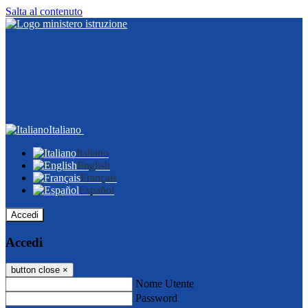
Salta al contenuto
Italiano
Italiano
English
Français
Español
Accedi
Accedi
button close
×
Nome Utente
Password