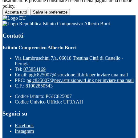
disabilitati. È possibile consultare l'elenco nella pagina della cookie
policy.
Accetta tutti
Salva le preferenze
Istituto Comprensivo Alberto Burri
Contatti
Istituto Comprensivo Alberto Burri
Via Lambruschini 7/a, 06018 Trestina Città di Castello -
Perugia
Tel:
075854169
Email:
pgic825007@istruzione.it
Link per inviare una mail
PEC:
pgic825007@pec.istruzione.it
Link per inviare una mail
C.F.: 81002850543
Codice Istituto: PGIC825007
Codice Univico Ufficio: UF3AAH
Seguici su
Facebook
Instagram