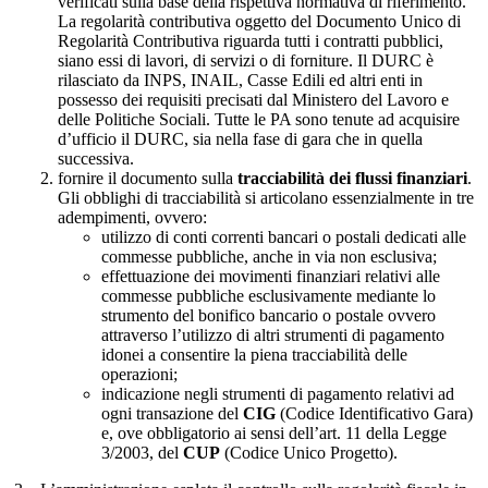
verificati sulla base della rispettiva normativa di riferimento.
La regolarità contributiva oggetto del Documento Unico di
Regolarità Contributiva riguarda tutti i contratti pubblici,
siano essi di lavori, di servizi o di forniture. Il DURC è
rilasciato da INPS, INAIL, Casse Edili ed altri enti in
possesso dei requisiti precisati dal Ministero del Lavoro e
delle Politiche Sociali. Tutte le PA sono tenute ad acquisire
d’ufficio il DURC, sia nella fase di gara che in quella
successiva.
fornire il documento sulla
tracciabilità dei flussi finanziari
.
Gli obblighi di tracciabilità si articolano essenzialmente in tre
adempimenti, ovvero:
utilizzo di conti correnti bancari o postali dedicati alle
commesse pubbliche, anche in via non esclusiva;
effettuazione dei movimenti finanziari relativi alle
commesse pubbliche esclusivamente mediante lo
strumento del bonifico bancario o postale ovvero
attraverso l’utilizzo di altri strumenti di pagamento
idonei a consentire la piena tracciabilità delle
operazioni;
indicazione negli strumenti di pagamento relativi ad
ogni transazione del
CIG
(Codice Identificativo Gara)
e, ove obbligatorio ai sensi dell’art. 11 della Legge
3/2003, del
CUP
(Codice Unico Progetto).