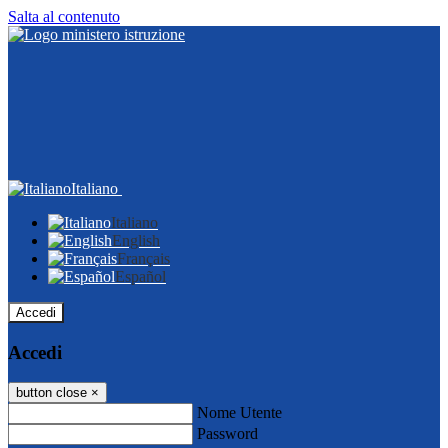
Salta al contenuto
Italiano
Italiano
English
Français
Español
Accedi
Accedi
button close
×
Nome Utente
Password