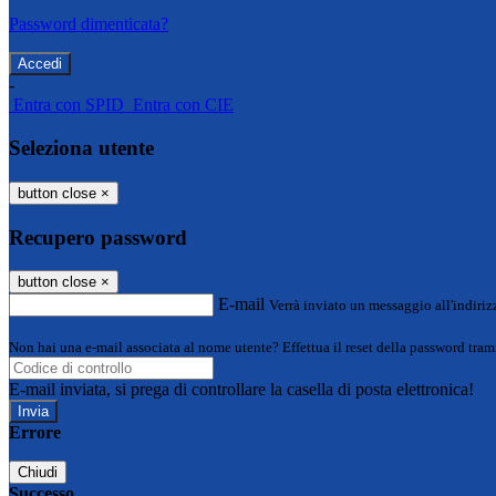
Password dimenticata?
-
Entra con SPID
Entra con CIE
Seleziona utente
button close
×
Recupero password
button close
×
E-mail
Verrà inviato un messaggio all'indirizz
Non hai una e-mail associata al nome utente? Effettua il reset della password tram
E-mail inviata, si prega di controllare la casella di posta elettronica!
Errore
Chiudi
Successo