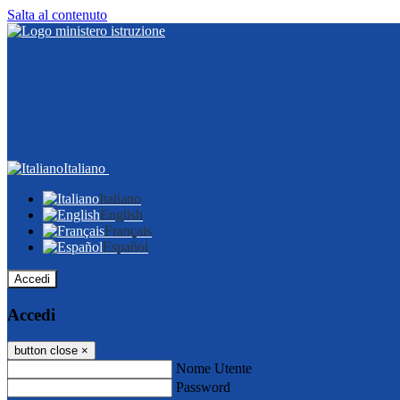
Salta al contenuto
Italiano
Italiano
English
Français
Español
Accedi
Accedi
button close
×
Nome Utente
Password