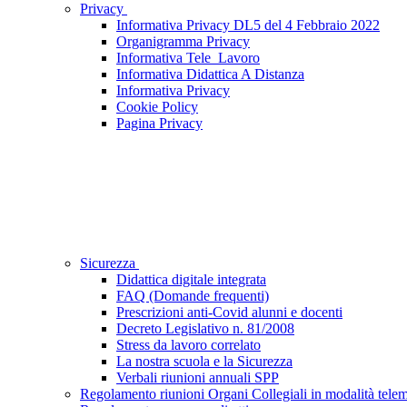
Privacy
Informativa Privacy DL5 del 4 Febbraio 2022
Organigramma Privacy
Informativa Tele_Lavoro
Informativa Didattica A Distanza
Informativa Privacy
Cookie Policy
Pagina Privacy
Sicurezza
Didattica digitale integrata
FAQ (Domande frequenti)
Prescrizioni anti-Covid alunni e docenti
Decreto Legislativo n. 81/2008
Stress da lavoro correlato
La nostra scuola e la Sicurezza
Verbali riunioni annuali SPP
Regolamento riunioni Organi Collegiali in modalità telem