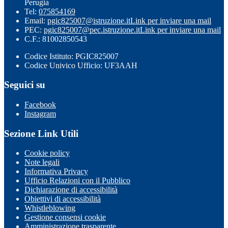
Perugia
Tel:
075854169
Email:
pgic825007@istruzione.it
Link per inviare una mail
PEC:
pgic825007@pec.istruzione.it
Link per inviare una mail
C.F.: 81002850543
Codice Istituto: PGIC825007
Codice Univico Ufficio: UF3AAH
Seguici su
Facebook
Instagram
Sezione Link Utili
Cookie policy
Note legali
Informativa Privacy
Ufficio Relazioni con il Pubblico
Dichiarazione di accessibilità
Obiettivi di accessibilità
Whistleblowing
Gestione consensi cookie
Amministrazione trasparente