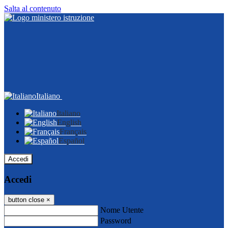
Salta al contenuto
Italiano
Italiano
English
Français
Español
Accedi
Accedi
button close
×
Nome Utente
Password