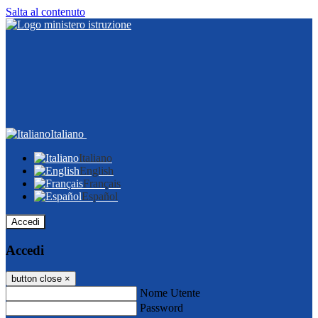
Salta al contenuto
Italiano
Italiano
English
Français
Español
Accedi
Accedi
button close
×
Nome Utente
Password