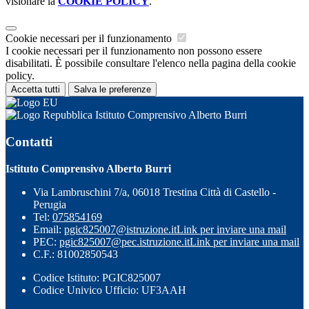
visionare la
COOKIE POLICY
.
Cookie necessari per il funzionamento
I cookie necessari per il funzionamento non possono essere
disabilitati. È possibile consultare l'elenco nella pagina della cookie
policy.
Accetta tutti
Salva le preferenze
Istituto Comprensivo Alberto Burri
Contatti
Istituto Comprensivo Alberto Burri
Via Lambruschini 7/a, 06018 Trestina Città di Castello -
Perugia
Tel:
075854169
Email:
pgic825007@istruzione.it
Link per inviare una mail
PEC:
pgic825007@pec.istruzione.it
Link per inviare una mail
C.F.: 81002850543
Codice Istituto: PGIC825007
Codice Univico Ufficio: UF3AAH