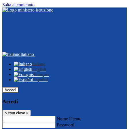
Salta al contenuto
Italiano
Italiano
English
Français
Español
Accedi
Accedi
button close
×
Nome Utente
Password