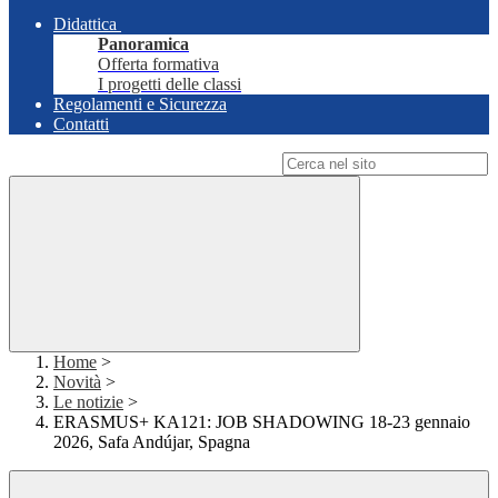
Didattica
Panoramica
Offerta formativa
I progetti delle classi
Regolamenti e Sicurezza
Contatti
Campo di ricerca per le pagine del sito
Home
>
Novità
>
Le notizie
>
ERASMUS+ KA121: JOB SHADOWING 18-23 gennaio
2026, Safa Andújar, Spagna