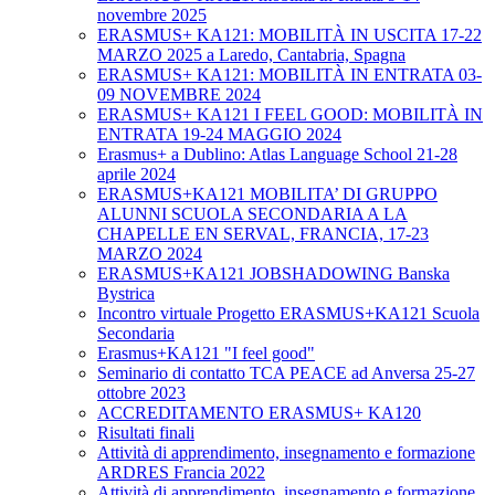
novembre 2025
ERASMUS+ KA121: MOBILITÀ IN USCITA 17-22
MARZO 2025 a Laredo, Cantabria, Spagna
ERASMUS+ KA121: MOBILITÀ IN ENTRATA 03-
09 NOVEMBRE 2024
ERASMUS+ KA121 I FEEL GOOD: MOBILITÀ IN
ENTRATA 19-24 MAGGIO 2024
Erasmus+ a Dublino: Atlas Language School 21-28
aprile 2024
ERASMUS+KA121 MOBILITA’ DI GRUPPO
ALUNNI SCUOLA SECONDARIA A LA
CHAPELLE EN SERVAL, FRANCIA, 17-23
MARZO 2024
ERASMUS+KA121 JOBSHADOWING Banska
Bystrica
Incontro virtuale Progetto ERASMUS+KA121 Scuola
Secondaria
Erasmus+KA121 "I feel good"
Seminario di contatto TCA PEACE ad Anversa 25-27
ottobre 2023
ACCREDITAMENTO ERASMUS+ KA120
Risultati finali
Attività di apprendimento, insegnamento e formazione
ARDRES Francia 2022
Attività di apprendimento, insegnamento e formazione