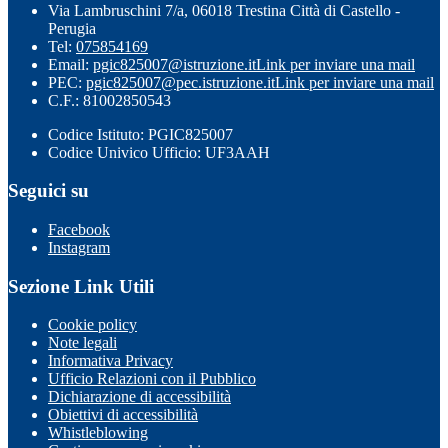
Via Lambruschini 7/a, 06018 Trestina Città di Castello -
Perugia
Tel:
075854169
Email:
pgic825007@istruzione.it
Link per inviare una mail
PEC:
pgic825007@pec.istruzione.it
Link per inviare una mail
C.F.: 81002850543
Codice Istituto: PGIC825007
Codice Univico Ufficio: UF3AAH
Seguici su
Facebook
Instagram
Sezione Link Utili
Cookie policy
Note legali
Informativa Privacy
Ufficio Relazioni con il Pubblico
Dichiarazione di accessibilità
Obiettivi di accessibilità
Whistleblowing