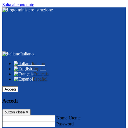
Salta al contenuto
Italiano
Italiano
English
Français
Español
Accedi
Accedi
button close
×
Nome Utente
Password