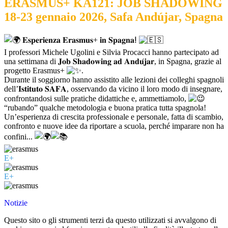
ERASMUS+ KA121: JOB SHADOWING
18-23 gennaio 2026, Safa Andújar, Spagna
𝐄𝐬𝐩𝐞𝐫𝐢𝐞𝐧𝐳𝐚 𝐄𝐫𝐚𝐬𝐦𝐮𝐬+ 𝐢𝐧 𝐒𝐩𝐚𝐠𝐧𝐚ⵑ
I professori Michele Ugolini e Silvia Procacci hanno partecipato ad
una settimana di 𝐉𝐨𝐛 𝐒𝐡𝐚𝐝𝐨𝐰𝐢𝐧𝐠 𝐚𝐝 𝐀𝐧𝐝𝐮́𝐣𝐚𝐫, in Spagna, grazie al
progetto Erasmus+
.
Durante il soggiorno hanno assistito alle lezioni dei colleghi spagnoli
dell’𝐈𝐬𝐭𝐢𝐭𝐮𝐭𝐨 𝐒𝐀𝐅𝐀, osservando da vicino il loro modo di insegnare,
confrontandosi sulle pratiche didattiche e, ammettiamolo,
“rubando” qualche metodologia e buona pratica tutta spagnola!
Un’esperienza di crescita professionale e personale, fatta di scambio,
confronto e nuove idee da riportare a scuola, perché imparare non ha
confini...
E+
E+
Notizie
Questo sito o gli strumenti terzi da questo utilizzati si avvalgono di