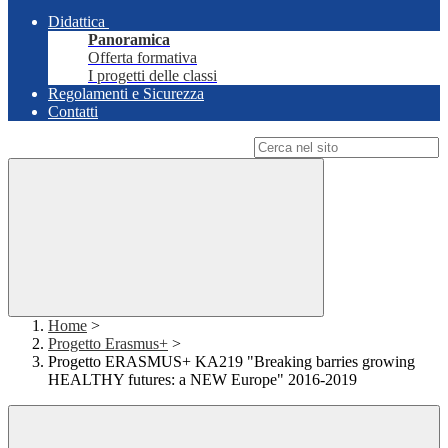
Didattica
Panoramica
Offerta formativa
I progetti delle classi
Regolamenti e Sicurezza
Contatti
Campo di ricerca per le pagine del sito
Home
>
Progetto Erasmus+
>
Progetto ERASMUS+ KA219 "Breaking barries growing
HEALTHY futures: a NEW Europe" 2016-2019