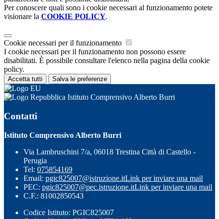
Per conoscere quali sono i cookie necessari al funzionamento potete
visionare la
COOKIE POLICY
.
Cookie necessari per il funzionamento
I cookie necessari per il funzionamento non possono essere
disabilitati. È possibile consultare l'elenco nella pagina della cookie
policy.
Accetta tutti
Salva le preferenze
Istituto Comprensivo Alberto Burri
Contatti
Istituto Comprensivo Alberto Burri
Via Lambruschini 7/a, 06018 Trestina Città di Castello -
Perugia
Tel:
075854169
Email:
pgic825007@istruzione.it
Link per inviare una mail
PEC:
pgic825007@pec.istruzione.it
Link per inviare una mail
C.F.: 81002850543
Codice Istituto: PGIC825007