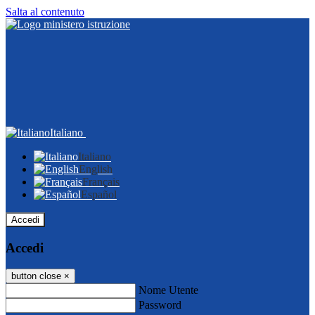
Salta al contenuto
Italiano
Italiano
English
Français
Español
Accedi
Accedi
button close
×
Nome Utente
Password