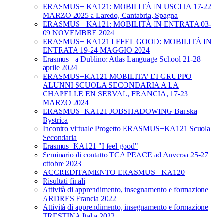
ERASMUS+ KA121: MOBILITÀ IN USCITA 17-22
MARZO 2025 a Laredo, Cantabria, Spagna
ERASMUS+ KA121: MOBILITÀ IN ENTRATA 03-
09 NOVEMBRE 2024
ERASMUS+ KA121 I FEEL GOOD: MOBILITÀ IN
ENTRATA 19-24 MAGGIO 2024
Erasmus+ a Dublino: Atlas Language School 21-28
aprile 2024
ERASMUS+KA121 MOBILITA’ DI GRUPPO
ALUNNI SCUOLA SECONDARIA A LA
CHAPELLE EN SERVAL, FRANCIA, 17-23
MARZO 2024
ERASMUS+KA121 JOBSHADOWING Banska
Bystrica
Incontro virtuale Progetto ERASMUS+KA121 Scuola
Secondaria
Erasmus+KA121 "I feel good"
Seminario di contatto TCA PEACE ad Anversa 25-27
ottobre 2023
ACCREDITAMENTO ERASMUS+ KA120
Risultati finali
Attività di apprendimento, insegnamento e formazione
ARDRES Francia 2022
Attività di apprendimento, insegnamento e formazione
TRESTINA Italia 2022