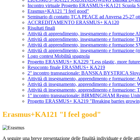
Incontro virtuale Progetto ERASMUS+KA121 Scuola S
Erasmus+KA121 "I feel good"
Seminario di contatto TCA PEACE ad Anversa 25-27 ot
ACCREDITAMENTO ERASMUS+ KA120
Risultati finali
Attività di apprendimento, insegnamento e formazione
Attività di apprendimento, insegnamento e formazione 
Attività di apprendimento, insegnamento e formazi
Attività di apprendimento, insegnamento e formazione
Logo contest Mobilità spagnola
Progetto ERASMUS+ KA229 "Less plastic, more future: a
Resoconto finale ERASMUS+ KA219
2° incontro transnazionale: BANSKA BYSTRICA Slova
Attività di insegnamento, apprendimento e formazione
Attività di insegnamento, apprendimento e formazion
Attività di insegnamento, apprendimento e formazione:
1° incontro transnazionale: BIRMINGHAM Regno Unit
Progetto ERASMUS+ KA219 "Breaking barries growi
Erasmus+KA121 "I feel good"
A seguire una breve presentazione delle finalità individuate e delle atti