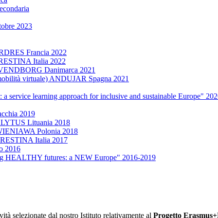
econdaria
tobre 2023
 ARDRES Francia 2022
TRESTINA Italia 2022
one SVENDBORG Danimarca 2021
 (mobilità virtuale) ANDUJAR Spagna 2021
 service learning approach for inclusive and sustainable Europe" 20
cchia 2019
: ALYTUS Lituania 2018
e: WIENIAWA Polonia 2018
 TRESTINA Italia 2017
o 2016
ng HEALTHY futures: a NEW Europe" 2016-2019
vità selezionate dal nostro Istituto relativamente al
Progetto Erasmus+