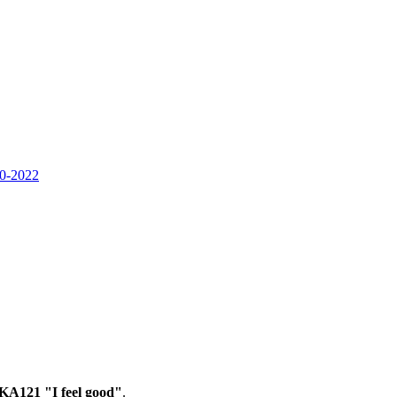
20-2022
KA121 "I feel good"
.