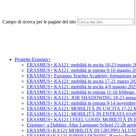
Campo di ricerca per le pagine del sito
Progetto Erasmus+
ERASMUS+ KA121: mobilità in uscita 18-23 maggio 2
ERASMUS+ KA121: mobilità in entrata 9-16 maggio 2
ERASMUS+ Europass Teacher Academy: formazione per d
ERASMUS+ KA121: mobilità in uscita 17-21 marzo 202
ERASMUS+ KA121: mobilità in uscita 4-9 maggio 2025
ERASMUS+ KA121: mobilità in entrata 11-16 febbraio
ERASMUS+ KA121: JOB SHADOWING 18-23 gennaio 2
ERASMUS+ KA121: mobilità in entrata 9-14 novembre
ERASMUS+ KA121: MOBILITÀ IN USCITA 17-22 MARZ
ERASMUS+ KA121: MOBILITÀ IN ENTRATA 03-
ERASMUS+ KA121 I FEEL GOOD: MOBILITÀ IN 
Erasmus+ a Dublino: Atlas Language School 21-28 apri
ERASMUS+KA121 MOBILITA’ DI GRUPPO ALUNN
ERASMUS+KA121 JOBSHADOWING Banska Bystri