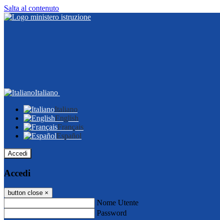
Salta al contenuto
Italiano
Italiano
English
Français
Español
Accedi
Accedi
button close
×
Nome Utente
Password