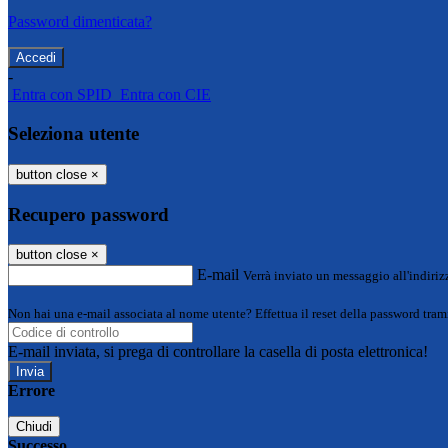
Password dimenticata?
-
Entra con SPID
Entra con CIE
Seleziona utente
button close
×
Recupero password
button close
×
E-mail
Verrà inviato un messaggio all'indirizz
Non hai una e-mail associata al nome utente? Effettua il reset della password tram
E-mail inviata, si prega di controllare la casella di posta elettronica!
Errore
Chiudi
Successo