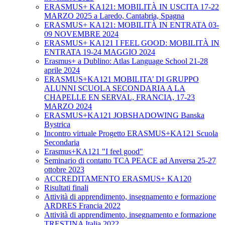
ERASMUS+ KA121: MOBILITÀ IN USCITA 17-22
MARZO 2025 a Laredo, Cantabria, Spagna
ERASMUS+ KA121: MOBILITÀ IN ENTRATA 03-
09 NOVEMBRE 2024
ERASMUS+ KA121 I FEEL GOOD: MOBILITÀ IN
ENTRATA 19-24 MAGGIO 2024
Erasmus+ a Dublino: Atlas Language School 21-28
aprile 2024
ERASMUS+KA121 MOBILITA’ DI GRUPPO
ALUNNI SCUOLA SECONDARIA A LA
CHAPELLE EN SERVAL, FRANCIA, 17-23
MARZO 2024
ERASMUS+KA121 JOBSHADOWING Banska
Bystrica
Incontro virtuale Progetto ERASMUS+KA121 Scuola
Secondaria
Erasmus+KA121 "I feel good"
Seminario di contatto TCA PEACE ad Anversa 25-27
ottobre 2023
ACCREDITAMENTO ERASMUS+ KA120
Risultati finali
Attività di apprendimento, insegnamento e formazione
ARDRES Francia 2022
Attività di apprendimento, insegnamento e formazione
TRESTINA Italia 2022