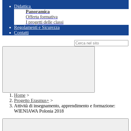
Didattica
Panoramica
Offerta formativa
I progetti delle classi
Regolamenti e Sicurezza
Contatti
Campo di ricerca per le pagine del sito
Home
>
Progetto Erasmus+
>
Attività di insegnamento, apprendimento e formazione:
WIENIAWA Polonia 2018