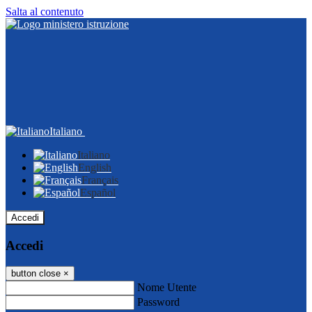
Salta al contenuto
Italiano
Italiano
English
Français
Español
Accedi
Accedi
button close
×
Nome Utente
Password