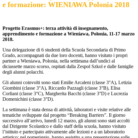
e formazione: WIENIAWA Polonia 2018
Progetto Erasmus+: terza attività di insegnamento,
apprendimento e formazione a Wieniawa, Polonia, 11-17 marzo
2018.
Una delegazione di 6 studenti della Scuola Secondaria di Primo
Grado, accompagnati da due loro docenti, hanno visitato i propri
partner a Wieniawa, Polonia, nella settimana dall’undici al
diciassette marzo scorso, ospitati dalla Zespol Szkol e dalle famiglie
degli alunni polacchi.
Gli alunni coinvolti sono stati Emilie Arcaleni (classe 3°A), Letizia
Giombini (classe 3°A), Riccardo Pazzagli (classe 3°B), Elisa
Corliani (classe 3°C), Margherita Bacchi (classe 3°D) e Lucrezia
Domenichini (classe 3°D).
La settimana è stata densa di attività, laboratori e visite relative alle
tematiche sviluppate dal progetto “Breaking Barriers”. Il giorno
successivo all’arrivo, lunedì 12 marzo, gli alunni sono stati accolti
dal Dirigente Scolastico e dallo staff della scuola, hanno visitato
l’istituto e partecipato attivamente alle lezioni e a un laboratorio
artistico; nel pomeriggio, hanno assistito a una presentazione sulle