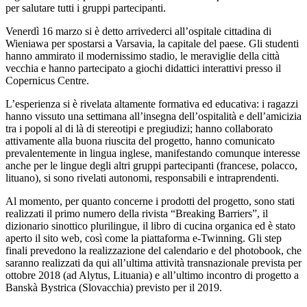
per salutare tutti i gruppi partecipanti.
Venerdì 16 marzo si è detto arrivederci all’ospitale cittadina di
Wieniawa per spostarsi a Varsavia, la capitale del paese. Gli studenti
hanno ammirato il modernissimo stadio, le meraviglie della città
vecchia e hanno partecipato a giochi didattici interattivi presso il
Copernicus Centre.
L’esperienza si è rivelata altamente formativa ed educativa: i ragazzi
hanno vissuto una settimana all’insegna dell’ospitalità e dell’amicizia
tra i popoli al di là di stereotipi e pregiudizi; hanno collaborato
attivamente alla buona riuscita del progetto, hanno comunicato
prevalentemente in lingua inglese, manifestando comunque interesse
anche per le lingue degli altri gruppi partecipanti (francese, polacco,
lituano), si sono rivelati autonomi, responsabili e intraprendenti.
Al momento, per quanto concerne i prodotti del progetto, sono stati
realizzati il primo numero della rivista “Breaking Barriers”, il
dizionario sinottico plurilingue, il libro di cucina organica ed è stato
aperto il sito web, così come la piattaforma e-Twinning. Gli step
finali prevedono la realizzazione del calendario e del photobook, che
saranno realizzati da qui all’ultima attività transnazionale prevista per
ottobre 2018 (ad Alytus, Lituania) e all’ultimo incontro di progetto a
Banskà Bystrica (Slovacchia) previsto per il 2019.