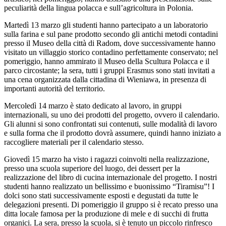
peculiarità della lingua polacca e sull’agricoltura in Polonia.
Martedì 13 marzo gli studenti hanno partecipato a un laboratorio
sulla farina e sul pane prodotto secondo gli antichi metodi contadini
presso il Museo della città di Radom, dove successivamente hanno
visitato un villaggio storico contadino perfettamente conservato; nel
pomeriggio, hanno ammirato il Museo della Scultura Polacca e il
parco circostante; la sera, tutti i gruppi Erasmus sono stati invitati a
una cena organizzata dalla cittadina di Wieniawa, in presenza di
importanti autorità del territorio.
Mercoledì 14 marzo è stato dedicato al lavoro, in gruppi
internazionali, su uno dei prodotti del progetto, ovvero il calendario.
Gli alunni si sono confrontati sui contenuti, sulle modalità di lavoro
e sulla forma che il prodotto dovrà assumere, quindi hanno iniziato a
raccogliere materiali per il calendario stesso.
Giovedì 15 marzo ha visto i ragazzi coinvolti nella realizzazione,
presso una scuola superiore del luogo, dei dessert per la
realizzazione del libro di cucina internazionale del progetto. I nostri
studenti hanno realizzato un bellissimo e buonissimo “Tiramisu”! I
dolci sono stati successivamente esposti e degustati da tutte le
delegazioni presenti. Di pomeriggio il gruppo si è recato presso una
ditta locale famosa per la produzione di mele e di succhi di frutta
organici. La sera, presso la scuola, si è tenuto un piccolo rinfresco